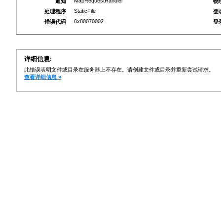
MapRequestHandler
通知
物
StaticFile
处理程序
登
0x80070002
错误代码
登
详细信息:
此错误表明文件或目录在服务器上不存在。请创建文件或目录并重新尝试请求。
查看详细信息 »