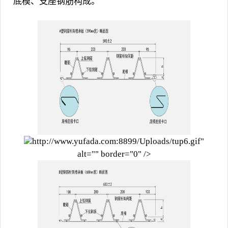
底模、支座钢筋构成。
http://www.yufada.com:8899/Uploads/tup6.gif"
alt="" border="0" />