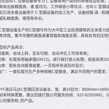
液压自动
C
型钢设备是专为
C
型檩条用户提供的单卷成型机组，
具有出板精度高、速
度均匀、工作噪音小等优点，也叫
C
型钢
机引进多套设备用于
C
型钢设备的加工生产，设备经锻
造
-
机
辊轧精度高，使用寿命长。
C
型钢设备生产的
C
型钢可作为大中型工业民用建筑的主体受力
育场馆、集市花棚的屋面承重荷载和墙面支撑，具有抗弯抗压性
型机产品亮点：
程度高：自动上料、定长切割、自动冲孔工作效率高；
度高：轧辊采用轴承钢
(GR15)
，进行锻打退火处理；底座采用
31
数高：配有自动报错装置，一旦程序有误及时显示；
围广：一套轧辊可生产多种规格
C
型檩条，满足不同用户的需求
YF
液压马达
C
型钢压型设备长、宽、高分别为：
8500mm×160
如有特殊需
要，建议您拨打我公司服务热线：
022-82203492
，
心的服务和_的产品。