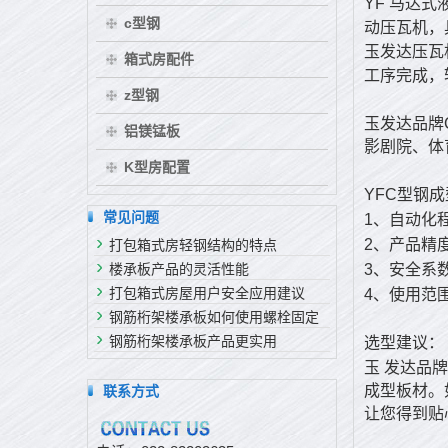
YF
马达式
c型钢
动压瓦机，
玉发达压瓦
箱式房配件
工序完成，
z型钢
玉发达品牌
铝镁锰板
影剧院、体
K型房配置
YFC
型钢成
常见问题
1
、自动化
2
、产品精
打包箱式房轻钢结构的特点
楼承板产品的灵活性能
3
、安全系
打包箱式房屋用户安全应用建议
4
、使用范
钢筋桁架楼承板如何使用螺栓固定
钢筋桁架楼承板产品更实用
选型建议：
玉
发达品牌
成型板材。
联系方式
让您得到贴