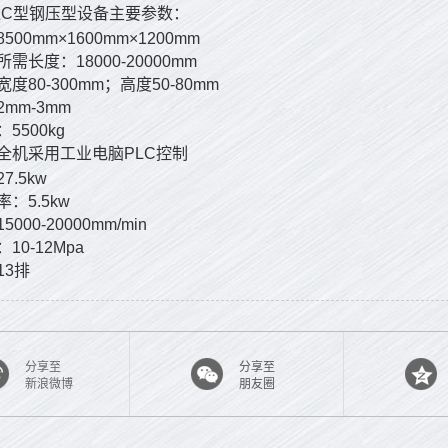
达
C
型钢压型设备主要参数：
8500mm×1600mm×1200mm
所需长度：
18000-20000mm
宽度
80-300mm
；
高度
50-80mm
2mm-3mm
：
5500kg
全机采用工业电脑
PLC
控制
27.5kw
率：
5.5kw
15000-20000mm/min
：
10-12Mpa
13
排
分享至
分享至
新浪微博
朋友圈