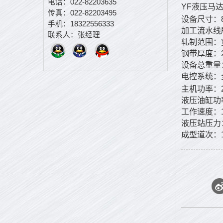
电话：022-82203635
YF
液压马
传真：022-82203495
设备尺寸：
手机：18322556333
加工流水线
联系人：张经理
轧制范围：
钢带厚度：
设备总重量
电控系统：
主机功率：
液压油缸功
工作速度：
液压站压力
成型道次：