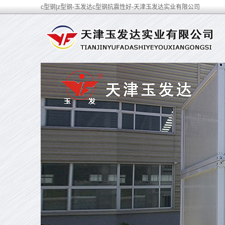
c型钢|z型钢-玉发达c型钢抗震性好-天津玉发达实业有限公司