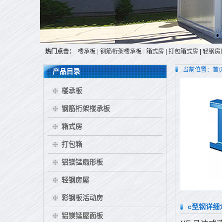
热门点击：
楼承板
|
钢筋桁架楼承板
|
箱式房
|
打包箱式房
|
轻钢房
当前位置：
首
产品目录
楼承板
钢筋桁架楼承板
箱式房
打包箱
铝镁锰扇形板
轻钢房屋
彩钢板活动房
c型钢详细
铝镁锰屋面板