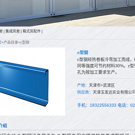
屋
|
集成房屋
|
箱式房配件
|
页>
产品目录
>
c型钢
c型钢
c型钢经热卷板冷弯加工而成
同等强度可节约材料30%。z
孔为按加工要求生产。
产地：
天津市>武清区
供应商：
天津玉发达实业有限公
手机：18322556333 电话：022
介绍