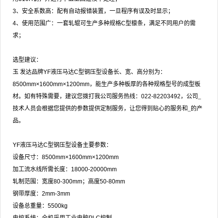
3
、安全系数高：配有自动报错装置，一旦程序有误及时显示；
4
、使用范围广：一套轧辊可生产多种规格
C
型檩条，满足不同用户的需
求；
选型建议：
玉
发达品牌
YF
液压马达
C
型钢压型设备长、宽、高分别为：
8500mm×1600mm×1200mm
，能生产多种板厚的各种规格型号的成型板
材。如有特殊需
要，建议您拨打我公司服务热线：
022-82203492
，公司_
技术人员会根据您提供的参数提供定制服务，让您得到贴心的服务和_的产
品。
YF
液压马达
C
型钢压型设备主要参数：
设备尺寸：
8500mm×1600mm×1200mm
加工流水线所需长度：
18000-20000mm
轧制范围：宽度
80-300mm
；
高度
50-80mm
钢带厚度：
2mm-3mm
设备总重量：
5500kg