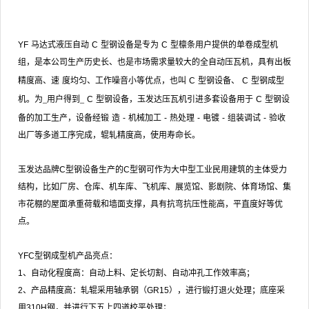
YF
马达式液压自动
C
型钢设备是专为
C
型檩条用户提供的单卷成型机
组，是本公司生产历史长、也是市场需求量较大的全自动压瓦机，具有出板
精度高、速
度均匀、工作噪音小等优点，也叫
C
型钢设备、
C
型钢成型
机。为_用户得到_
C
型钢设备，玉发达压瓦机引进多套设备用于
C
型钢设
备的加工生产，设备经锻
造
-
机械加工
-
热处理
-
电镀
-
组装调试
-
验收
出厂等多道工序完成，辊轧精度高，使用寿命长。
玉发达品牌
C
型钢设备生产的
C
型钢可作为大中型工业民用建筑的主体受力
结构，比如厂房、仓库、机车库、飞机库、展览馆、影剧院、体育场馆、集
市花棚的屋面承重荷载和墙面支撑，具有抗弯抗压性能高，平直度好等优
点。
YFC
型钢成型机产品亮点：
1
、自动化程度高：自动上料、定长切割、自动冲孔工作效率高；
2
、产品精度高：轧辊采用轴承钢
（GR15）
，进行锻打退火处理；底座采
用
310H
钢，并进行下五上四道校平处理；