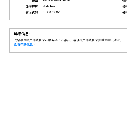
MapRequestHandler
通知
物
StaticFile
处理程序
登
0x80070002
错误代码
登
详细信息:
此错误表明文件或目录在服务器上不存在。请创建文件或目录并重新尝试请求。
查看详细信息 »