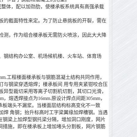
整体，配以加劲肋，使楼承板系统具有高强承载
板的截面特性来定。为了防止悬挑板的开裂，需在
检测，作为组合楼承板无需防火喷涂，因此大大降
钢结构办公室、机场候机楼、火车站、体育场
m ~76mm.工程楼面楼承板与钢筋混凝土结构共同作用，
钉与钢梁穿透熔焊；楼承板间 用专用夹紧钳咬合压
板异型裁切采用等离子切割机切割，其切口光滑，
m，熔透焊接点为16mm.原设计焊点间距305mm，
承板端头不漏浆。当楼面层结构标高变化不一致
加焊 角钢；抬升标高时工字梁翼缘加焊槽钢。当遇
，即在钢梁上加焊型钢托梁分隔，增加洞口刚度，网片
后开洞措施，即在楼承板上增加堵头分割板，网片钢筋