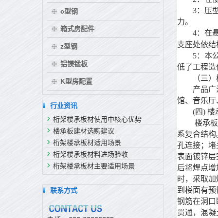
3：压型板
c型钢
力。
箱式房配件
4：在悬
支座处依结
z型钢
5：本公司
铝镁锰板
低了工程造
（三）楼
K型房配置
产品广泛用
馆、音乐厅
行业资讯
(四) 楼
桁架楼承板材使用中核心优势
楼承板型材厚
楼承板建材选购建议
系复合结构
桁架楼承板材适用场景
孔连接；堵
桁架楼承板材料进场验收
表面镀锌层完
桁架楼承板材主要适用场景
后将焊点增
时，采取加
到楼面有预
联系方式
钢筋在洞口
贯通，混凝