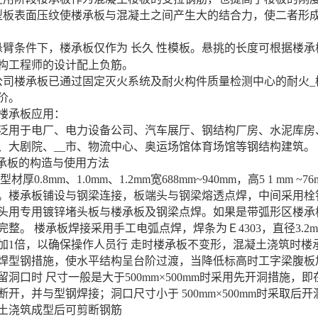
表面压纹使楼承板与混凝土之间产生大的结合力，使二者形成
臂条件下，楼承板仅作为
长久
性模板。悬挑的长度可根据楼承
构工程师的设计配上负筋。
楼承板已通过固定灭火系统及耐火构件质量检测中心的耐火_
价。
承板应用：
于电厂、电力设备公司、汽车展厅、钢结构厂房、水泥库房、
、大剧院、__市、物流中心、奥运场馆体育场馆等钢结构建筑。
承板的构造与使用方法
0.8mm、1.0mm、1.2mm宽688mm~940mm，高5 1 m
。楼承板铺设与钢梁连接，板端头与钢梁熔透点焊，中间采用栓
头用专用镀锌堵头板与楼承板及钢梁点焊。如果是带弧形区楼承
整。 楼承板焊接采用手工电弧点焊，焊条为Ｅ4303，直径3.2m
加1倍，以确保操作人员行 走时楼承板不变形，混凝土浇筑时楼
焊型钢措施，使水平结构呈台阶过渡，当降低标高时工字梁腹板
留洞口时 尺寸一般是大于500mm×500mm时采用先开洞措施
断开，并与型钢焊接；洞口尺寸小于 500mm×500mm时采取
土浇筑成型后可剪断钢筋