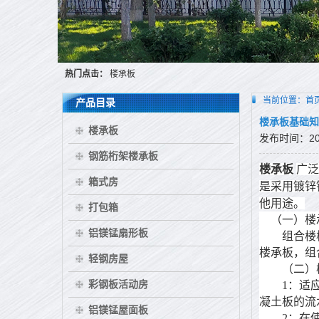
热门点击：
楼承板
当前位置：
首
产品目录
楼承板基础知
楼承板
发布时间：2015
钢筋桁架楼承板
楼承板
广泛
箱式房
是采用镀锌
他用途。
打包箱
（一）楼
铝镁锰扇形板
组合楼板，
楼承板，组
轻钢房屋
（二）楼
彩钢板活动房
1：适应主
凝土板的流
铝镁锰屋面板
2：在使用