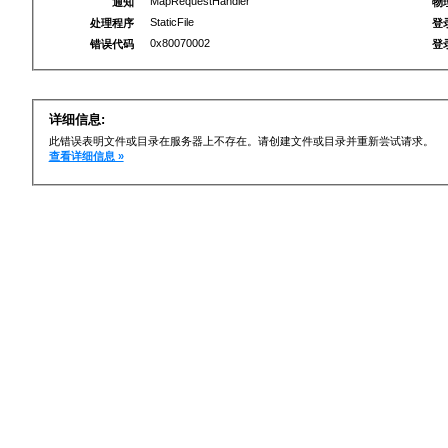
MapRequestHandler
通知
物
StaticFile
处理程序
登
0x80070002
错误代码
登
详细信息:
此错误表明文件或目录在服务器上不存在。请创建文件或目录并重新尝试请求。
查看详细信息 »