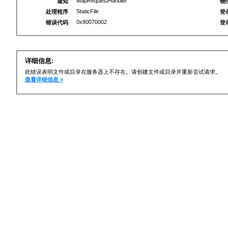
MapRequestHandler
通知
物
StaticFile
处理程序
登
0x80070002
错误代码
登
详细信息:
此错误表明文件或目录在服务器上不存在。请创建文件或目录并重新尝试请求。
查看详细信息 »