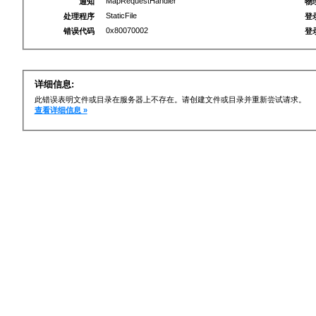
MapRequestHandler
通知
物
StaticFile
处理程序
登
0x80070002
错误代码
登
详细信息:
此错误表明文件或目录在服务器上不存在。请创建文件或目录并重新尝试请求。
查看详细信息 »