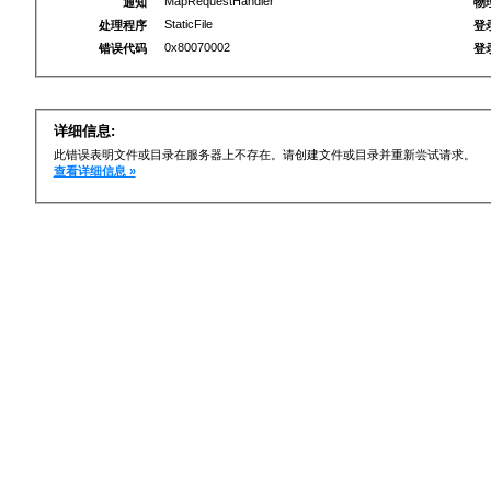
MapRequestHandler
通知
物
StaticFile
处理程序
登
0x80070002
错误代码
登
详细信息:
此错误表明文件或目录在服务器上不存在。请创建文件或目录并重新尝试请求。
查看详细信息 »