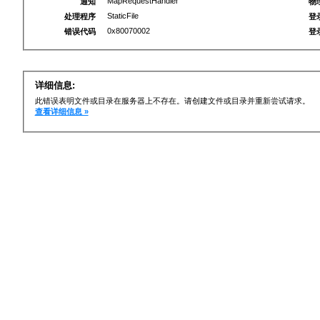
MapRequestHandler
通知
物
StaticFile
处理程序
登
0x80070002
错误代码
登
详细信息:
此错误表明文件或目录在服务器上不存在。请创建文件或目录并重新尝试请求。
查看详细信息 »