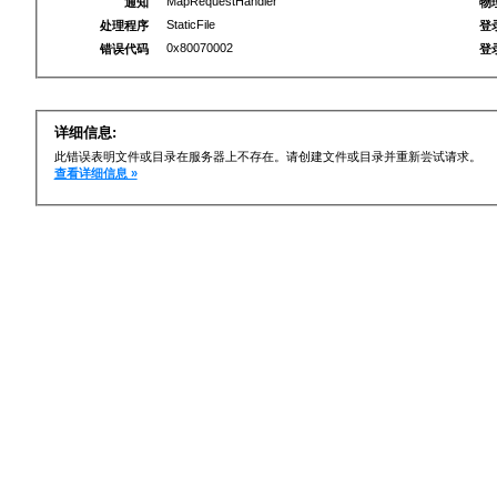
MapRequestHandler
通知
物
StaticFile
处理程序
登
0x80070002
错误代码
登
详细信息:
此错误表明文件或目录在服务器上不存在。请创建文件或目录并重新尝试请求。
查看详细信息 »