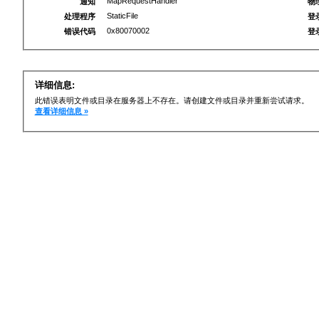
MapRequestHandler
通知
物
StaticFile
处理程序
登
0x80070002
错误代码
登
详细信息:
此错误表明文件或目录在服务器上不存在。请创建文件或目录并重新尝试请求。
查看详细信息 »