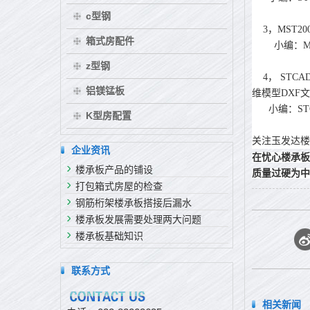
c型钢
3，MST2
箱式房配件
小编：MST
z型钢
4， STC
铝镁锰板
维模型DXF
小编：STC
K型房配置
关注玉发达楼
企业资讯
在忧心楼承板
楼承板产品的铺设
质量过硬为中
打包箱式房屋的检查
钢筋桁架楼承板搭接后漏水
楼承板发展需要处理两大问题
楼承板基础知识
联系方式
相关新闻