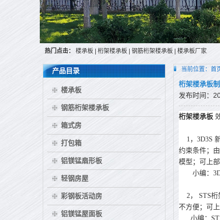
热门点击：
楼承板
|
桁架楼承板
|
钢筋桁架楼承板
|
楼承板厂家
当前位置：
首
产品目录
桁架楼承板制
楼承板
发布时间：2015
钢筋桁架楼承板
桁架楼承板
箱式房
1，3D3S
打包箱
约束条件；由
铝镁锰扇形板
模型；可上部
小编：3D3
轻钢房屋
彩钢板活动房
2， STS
不方便；可
铝镁锰屋面板
小编：STS