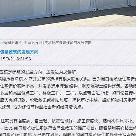
页>
新闻资讯
>
行业资讯
>
闭口楼承板应该是建筑的发展方向
该是建筑的发展方向
/9/21 8:21:56
应该是建筑的发展方向，玉发达为您讲解：
楼承板与房地 产开发商的选择有很大联系关系。因为闭口楼承板住宅造
住宅造价实际不高，开发多选用砖混 结构、钢筋混凝土结构建筑。各地
多层和高层试点工程、样板工程、_工程，以点带面进 行积_的舆论宣传
应优惠的贷款、税收政策或补贴尺度，简化审批手续，鼓励和吸引房地产
色建筑 ”成为建设节约型社会新的经济增长点。
住宅具有强度高、自重轻、抗震性能好、施工速度快、结构构件尺寸小、
，因此 闭口楼承板住宅是符合产业政策的推广项目。随着禁用实心粘土
闭口楼承板住宅体 系已迫在眉睫。但我国的闭口楼承板住宅尚处于探索