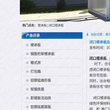
热门点击：
楼承板
|
闭口楼承板
当前位置：
首
产品目录
闭口楼承板应
楼承板
发布时间：2015
钢筋桁架楼承板
闭口楼承板
箱式房
时下，住宅
虑闭口楼承板
打包箱
板住宅低层、
铝镁锰扇形板
同时，出台相
承板住宅“绿
轻钢房屋
彩钢板活动房
闭口楼承板
绿色环保材料
铝镁锰屋面板
程、积_推广