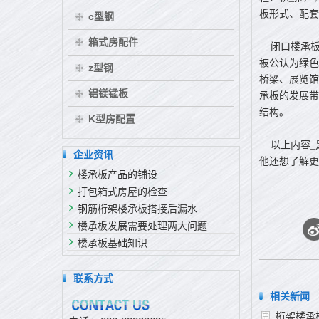
板形式、配套
c型钢
箱式房配件
闭口楼承板
被公认为绿色
z型钢
桥梁、展览馆
铝镁锰板
承板的发展带
结构。
K型房配置
以上内容_
企业资讯
他还想了解更
楼承板产品的铺设
打包箱式房屋的检查
钢筋桁架楼承板搭接后漏水
楼承板发展需要处理两大问题
楼承板基础知识
联系方式
相关新闻
桁架楼承