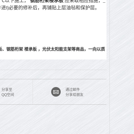
o℃以下施工，
钢筋桁架楼承板
应采取相应措施，_
进fj必要的修补后，再铺贴上层油毡和保护层。
板、钢筋桁架
楼承板
，光伏太阳能支架等商品，一向以质
分享至
通过邮件
QQ空间
分享给朋友