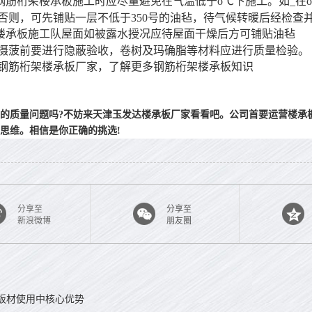
钢筋桁架楼承板施工时应尽量避免在气温低于o℃下施工。如_在
否则，可先铺贴一层不低于350号的油毡，待气候转暖后经检查并
楼承板施工队屋面如被露水授况应待屋面干燥后方可铺贴油毡
摄菠前要进行隐蔽验收，卷树及玛确脂等材料应进行质量检验。
钢筋桁架楼承板厂家，了解更多钢筋桁架楼承板知识
的质量问题吗?不妨来天津玉发达楼承板厂家看看吧。公司首要运营楼承
思维。相信是你正确的挑选!
分享至
分享至
新浪微博
朋友圈
板材使用中核心优势