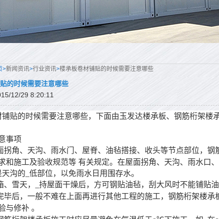
页>
新闻资讯
>
行业资讯
>
楼承板卷材铺贴的时候需要注意哪些
贴的时候需要注意哪些
/12/29 8:20:11
材铺贴的时候需要注意哪些，下面由玉发达楼承板、钢筋桁架楼
意事项
面拐角、天沟、雨水门、屋脊、油毡搭接、收头等节点部位，钢
求和施工及验收规范等 有关规定。在屋面拐角、天沟、雨水口、
是天沟的
_
低部位，以免雨水日用围存水。
箱、雪天，_持屋面干燥后，方可钢贴油毡，刮大风时不能铺贴
完毕后，一般不难在上面再进行其他工程的施工，钢筋桁架楼承
验与修补
。