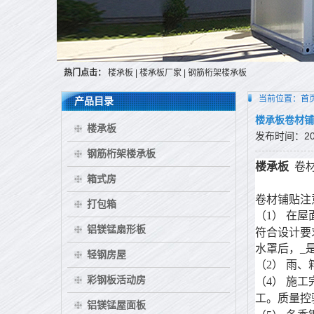
热门点击：
楼承板
|
楼承板厂家
|
钢筋桁架楼承板
当前位置：
首
产品目录
楼承板卷材铺
楼承板
发布时间：2015
钢筋桁架楼承板
楼承板
卷
箱式房
卷材铺贴注
打包箱
（1）
在屋
铝镁锰扇形板
符合设计要
水罩后，_
轻钢房屋
（2）
雨、
彩钢板活动房
（4）
施工
工。质量控
铝镁锰屋面板