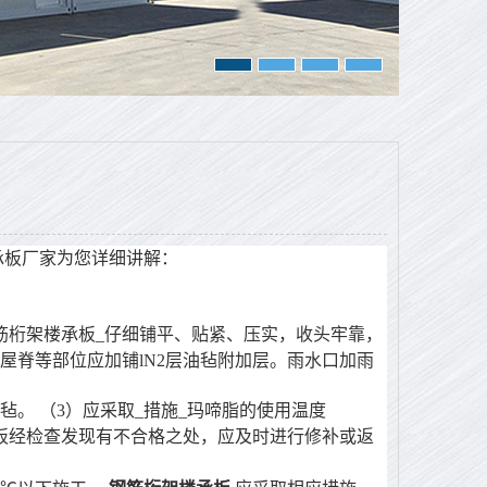
承板厂家为您详细讲解：
筋桁架楼承板_仔细铺平、贴紧、压实，收头牢靠，
屋脊等部位应加铺lN2层油毡附加层。雨水口加雨
油毡。
（3）应采取_措施_玛啼脂的使用温度
板经检查发现有不合格之处，应及时进行修补或返