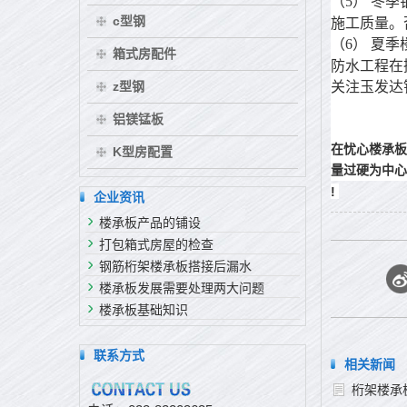
（5）
冬季
c型钢
施工质量。
（6）
夏季
箱式房配件
防水工程在
z型钢
关注玉发达
铝镁锰板
在忧心楼承板
K型房配置
量过硬为中心
!
企业资讯
楼承板产品的铺设
打包箱式房屋的检查
钢筋桁架楼承板搭接后漏水
楼承板发展需要处理两大问题
楼承板基础知识
联系方式
相关新闻
桁架楼承