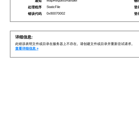
MapRequestHandler
通知
物
StaticFile
处理程序
登
0x80070002
错误代码
登
详细信息:
此错误表明文件或目录在服务器上不存在。请创建文件或目录并重新尝试请求。
查看详细信息 »