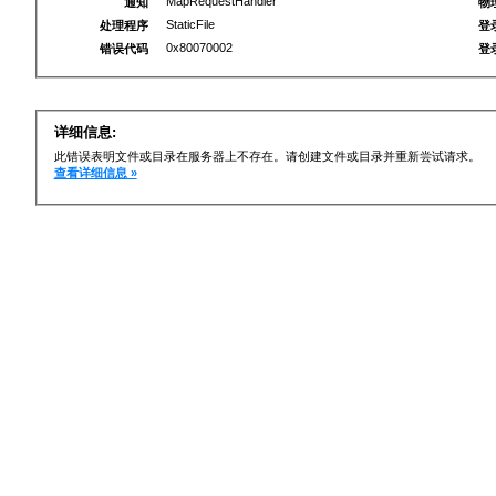
MapRequestHandler
通知
物
StaticFile
处理程序
登
0x80070002
错误代码
登
详细信息:
此错误表明文件或目录在服务器上不存在。请创建文件或目录并重新尝试请求。
查看详细信息 »