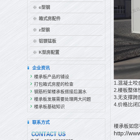
c型钢
箱式房配件
z型钢
铝镁锰板
K型房配置
企业资讯
楼承板产品的铺设
1.混凝土
打包箱式房屋的检查
2.楼板整
钢筋桁架楼承板搭接后漏水
3.无支撑跨
楼承板发展需要处理两大问题
4.价格比闭
楼承板基础知识
联系方式
楼承板如您
http://ww