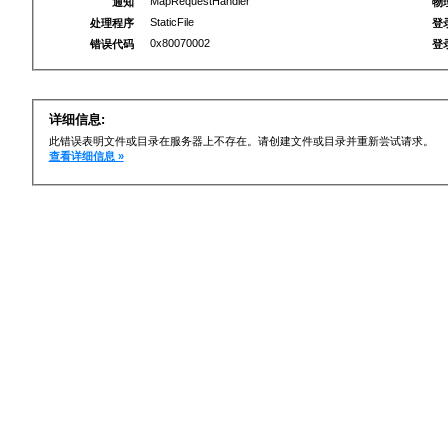
MapRequestHandler
通知
物
StaticFile
处理程序
登
0x80070002
错误代码
登
详细信息:
此错误表明文件或目录在服务器上不存在。请创建文件或目录并重新尝试请求。
查看详细信息 »