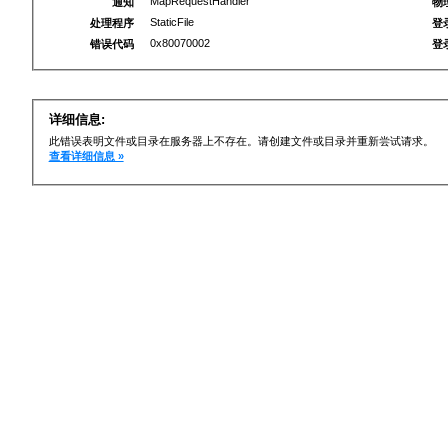
MapRequestHandler
通知
物
StaticFile
处理程序
登
0x80070002
错误代码
登
详细信息:
此错误表明文件或目录在服务器上不存在。请创建文件或目录并重新尝试请求。
查看详细信息 »