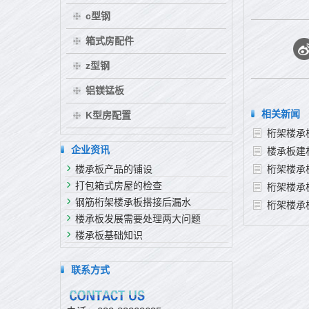
c型钢
箱式房配件
z型钢
铝镁锰板
相关新闻
K型房配置
桁架楼承
企业资讯
楼承板建
楼承板产品的铺设
桁架楼承
打包箱式房屋的检查
桁架楼承
钢筋桁架楼承板搭接后漏水
桁架楼承
楼承板发展需要处理两大问题
楼承板基础知识
联系方式