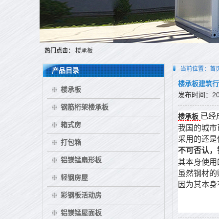
热门点击：
楼承板
当前位置：
首
产品目录
楼承板建筑行
楼承板
发布时间：2017
钢筋桁架楼承板
已经
楼承板
箱式房
我国的城市
采用的还是
打包箱
不可否认，
铝镁锰扇形板
其本身使用
虽然钢材的
轻钢房屋
因为其本身
彩钢板活动房
铝镁锰屋面板