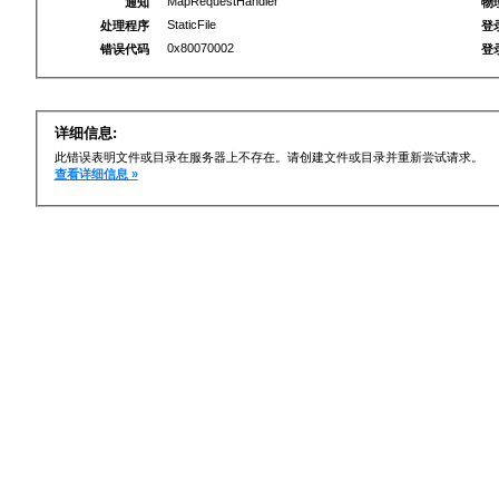
MapRequestHandler
通知
物
StaticFile
处理程序
登
0x80070002
错误代码
登
详细信息:
此错误表明文件或目录在服务器上不存在。请创建文件或目录并重新尝试请求。
查看详细信息 »