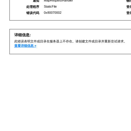
MapRequestHandler
通知
物
StaticFile
处理程序
登
0x80070002
错误代码
登
详细信息:
此错误表明文件或目录在服务器上不存在。请创建文件或目录并重新尝试请求。
查看详细信息 »