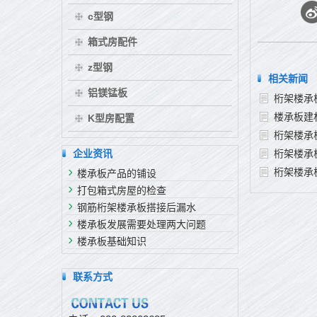
c型钢
箱式房配件
z型钢
相关新闻
铝镁锰板
桁架楼承
楼承板建
K型房配置
桁架楼承
企业资讯
桁架楼承
桁架楼承
楼承板产品的铺设
打包箱式房屋的检查
钢筋桁架楼承板搭接后漏水
楼承板发展需要处理两大问题
楼承板基础知识
联系方式