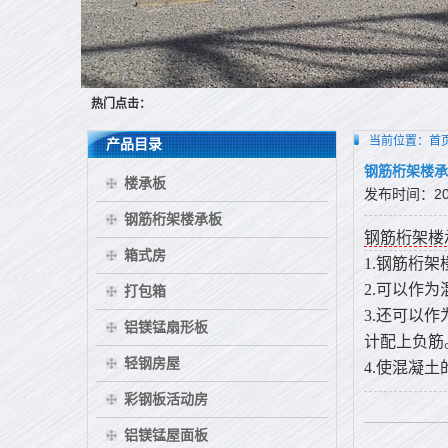
热门点击：
当前位置：
首
产品目录
钢筋桁架楼承
楼承板
发布时间：2017
钢筋桁架楼承板
钢筋桁架楼
箱式房
1.钢筋桁
2.可以作
打包箱
3.还可以作
铝镁锰扇形板
计配上负筋
轻钢房屋
4.使混凝
彩钢板活动房
铝镁锰屋面板