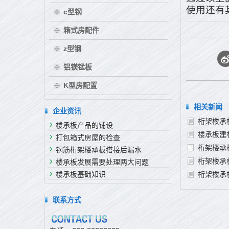
使用还有
c型钢
箱式房配件
z型钢
铝镁锰板
K型房配置
相关新闻
企业资讯
桁架楼承
楼承板产品的铺设
楼承板建
打包箱式房屋的检查
桁架楼承
钢筋桁架楼承板搭接后漏水
桁架楼承
楼承板发展需要处理两大问题
楼承板基础知识
桁架楼承
联系方式