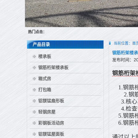
热门点击：
当前位置：
首
产品目录
钢筋桁架楼承
楼承板
发布时间：2017
钢筋桁架楼承板
钢筋桁架
箱式房
1.钢筋
打包箱
2.钢筋
铝镁锰扇形板
3.核心
4.检查
轻钢房屋
5.钢筋
6.钢筋
彩钢板活动房
铝镁锰屋面板
通过以上