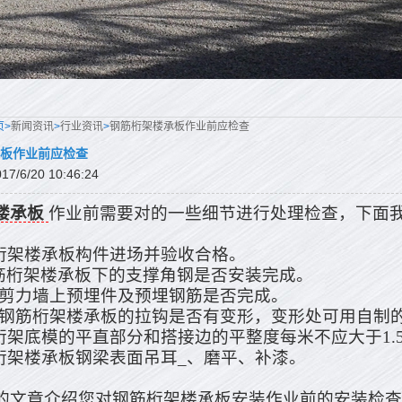
页>
新闻资讯
>
行业资讯
>
钢筋桁架楼承板作业前应检查
板作业前应检查
/6/20 10:46:24
楼承板
作业前需要对的一些细节进行处理检查，下面
桁架楼承板构件进场并验收合格。
桁架楼承板下的支撑角钢是否安装完成。
剪力墙上预埋件及预埋钢筋是否完成。
钢筋桁架楼承板的拉钩是否有变形，变形处可用自制
桁架底模的平直部分和搭接边的平整度每米不应大于1.
桁架楼承板钢梁表面吊耳_、磨平、补漆。
的文章介绍您对钢筋桁架楼承板安装作业前的安装检查