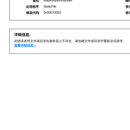
MapRequestHandler
通知
物
StaticFile
处理程序
登
0x80070002
错误代码
登
详细信息:
此错误表明文件或目录在服务器上不存在。请创建文件或目录并重新尝试请求。
查看详细信息 »