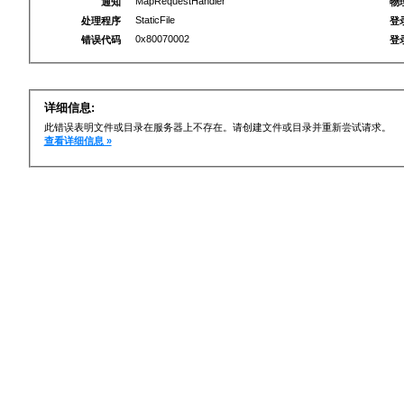
MapRequestHandler
通知
物
StaticFile
处理程序
登
0x80070002
错误代码
登
详细信息:
此错误表明文件或目录在服务器上不存在。请创建文件或目录并重新尝试请求。
查看详细信息 »