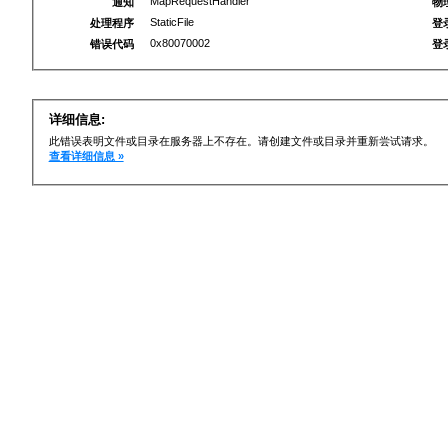
MapRequestHandler
通知
物
StaticFile
处理程序
登
0x80070002
错误代码
登
详细信息:
此错误表明文件或目录在服务器上不存在。请创建文件或目录并重新尝试请求。
查看详细信息 »