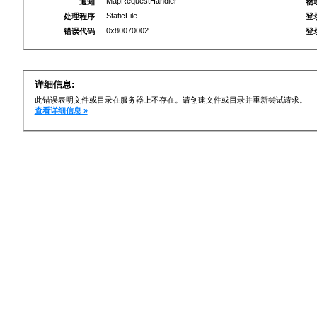
MapRequestHandler
通知
物
StaticFile
处理程序
登
0x80070002
错误代码
登
详细信息:
此错误表明文件或目录在服务器上不存在。请创建文件或目录并重新尝试请求。
查看详细信息 »