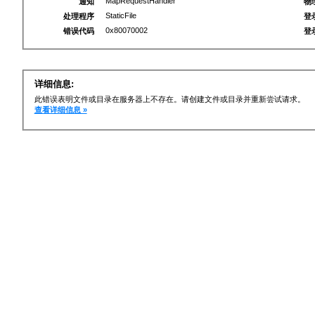
MapRequestHandler
通知
物
StaticFile
处理程序
登
0x80070002
错误代码
登
详细信息:
此错误表明文件或目录在服务器上不存在。请创建文件或目录并重新尝试请求。
查看详细信息 »