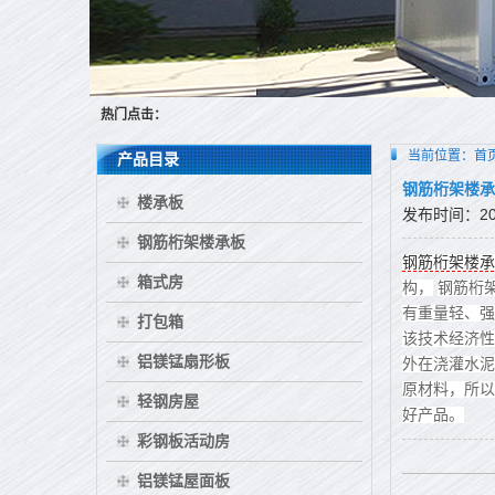
热门点击：
当前位置：
首
产品目录
钢筋桁架楼承
楼承板
发布时间：2017
钢筋桁架楼承板
钢筋桁架楼承
箱式房
构，
钢筋桁
有重量轻、强
打包箱
该技术经济性
铝镁锰扇形板
外在浇灌水泥
原材料，所以
轻钢房屋
好产品。
彩钢板活动房
铝镁锰屋面板