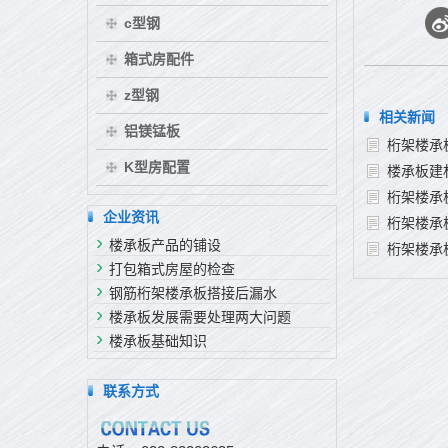
c型钢
箱式房配件
z型钢
相关新闻
铝镁锰板
桁架楼承
K型房配置
楼承板建
桁架楼承
企业资讯
桁架楼承
楼承板产品的铺设
桁架楼承
打包箱式房屋的检查
钢筋桁架楼承板搭接后漏水
楼承板发展需要处理两大问题
楼承板基础知识
联系方式