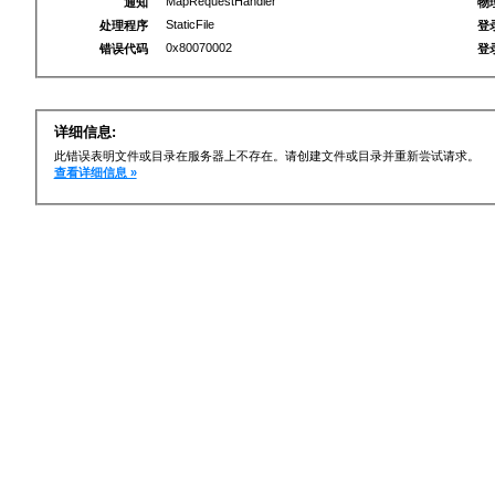
MapRequestHandler
通知
物
StaticFile
处理程序
登
0x80070002
错误代码
登
详细信息:
此错误表明文件或目录在服务器上不存在。请创建文件或目录并重新尝试请求。
查看详细信息 »