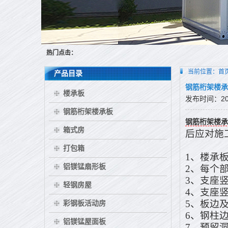
热门点击：
当前位置：
首
产品目录
钢筋桁架楼承
楼承板
发布时间：2017
钢筋桁架楼承板
钢筋桁架楼承
箱式房
后应对施
打包箱
1、楼承
铝镁锰扇形板
2、每个
3、支座
轻钢房屋
4、支座
5、板边
彩钢板活动房
6、钢柱
铝镁锰屋面板
7、预留