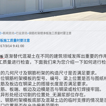
页>
新闻资讯
>
行业资讯
>
钢筋桁架楼承板施工质量时要注意
板施工质量时要注意
/3/14 9:41:00
逐渐替代混凝土在不同的建筑领域发挥出重要的作
板
工质量进行检查，下面我们来为您介绍一下如何进行检
板的几何尺寸及钢筋桁架的构造尺寸是否满足要求。
部位钢筋桁架模板的型号、编号、梁上位置是否与图纸
竖筋及板边在钢梁上的搭接长度是否满足要求。
竖筋、板端、板边及边模是否与钢梁或栓钉焊接牢固。
及异形处经过切割的位置处_无漏浆部位存在。
边、钢筋桁架模板底部及混凝土边的临时支撑的情况是
洞口位置是否在允许偏差范围内。