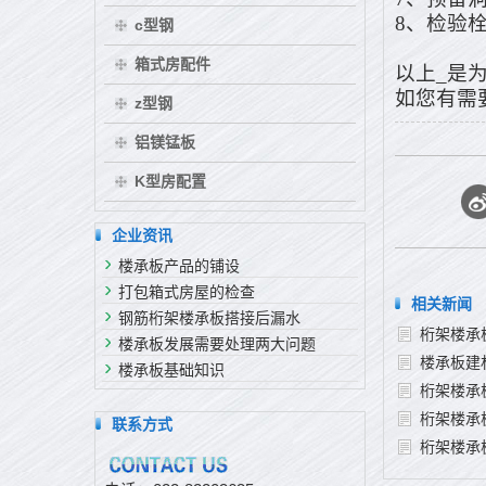
8、检验
c型钢
箱式房配件
以上_是
如您有需
z型钢
铝镁锰板
K型房配置
企业资讯
楼承板产品的铺设
打包箱式房屋的检查
相关新闻
钢筋桁架楼承板搭接后漏水
桁架楼承
楼承板发展需要处理两大问题
楼承板建
楼承板基础知识
桁架楼承
桁架楼承
联系方式
桁架楼承