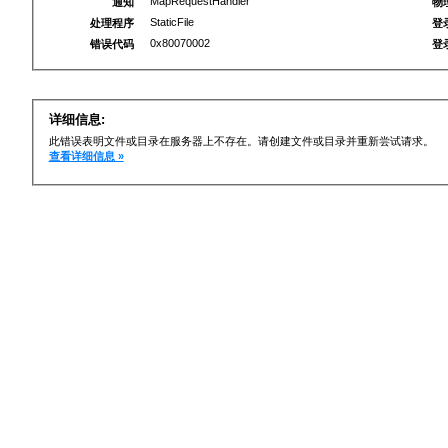
MapRequestHandler
通知
物
StaticFile
处理程序
登
0x80070002
错误代码
登
详细信息:
此错误表明文件或目录在服务器上不存在。请创建文件或目录并重新尝试请求。
查看详细信息 »