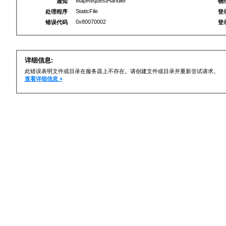
MapRequestHandler
通知
物
StaticFile
处理程序
登
0x80070002
错误代码
登
详细信息:
此错误表明文件或目录在服务器上不存在。请创建文件或目录并重新尝试请求。
查看详细信息 »