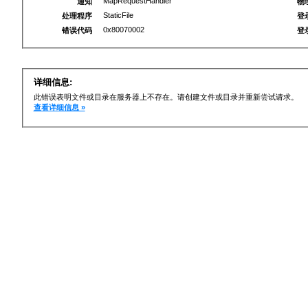
MapRequestHandler
通知
物
StaticFile
处理程序
登
0x80070002
错误代码
登
详细信息:
此错误表明文件或目录在服务器上不存在。请创建文件或目录并重新尝试请求。
查看详细信息 »