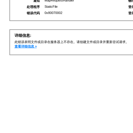
MapRequestHandler
通知
物
StaticFile
处理程序
登
0x80070002
错误代码
登
详细信息:
此错误表明文件或目录在服务器上不存在。请创建文件或目录并重新尝试请求。
查看详细信息 »