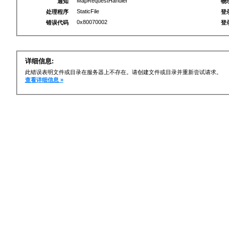
MapRequestHandler
通知
物
StaticFile
处理程序
登
0x80070002
错误代码
登
详细信息:
此错误表明文件或目录在服务器上不存在。请创建文件或目录并重新尝试请求。
查看详细信息 »