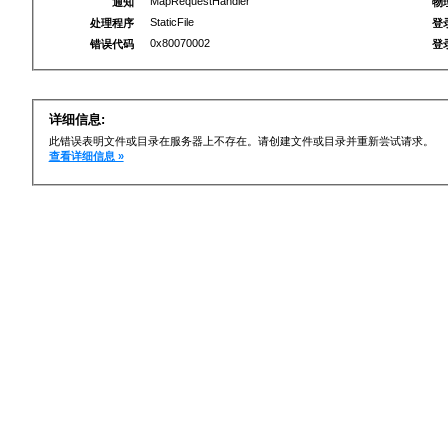
MapRequestHandler
通知
物
StaticFile
处理程序
登
0x80070002
错误代码
登
详细信息:
此错误表明文件或目录在服务器上不存在。请创建文件或目录并重新尝试请求。
查看详细信息 »