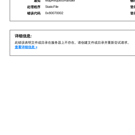
MapRequestHandler
通知
物
StaticFile
处理程序
登
0x80070002
错误代码
登
详细信息:
此错误表明文件或目录在服务器上不存在。请创建文件或目录并重新尝试请求。
查看详细信息 »