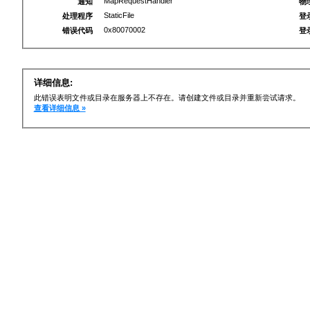
MapRequestHandler
通知
物
StaticFile
处理程序
登
0x80070002
错误代码
登
详细信息:
此错误表明文件或目录在服务器上不存在。请创建文件或目录并重新尝试请求。
查看详细信息 »