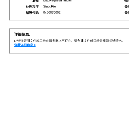
MapRequestHandler
通知
物
StaticFile
处理程序
登
0x80070002
错误代码
登
详细信息:
此错误表明文件或目录在服务器上不存在。请创建文件或目录并重新尝试请求。
查看详细信息 »