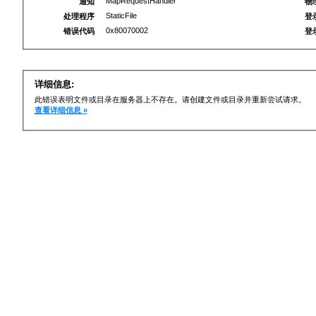
MapRequestHandler
通知
物
StaticFile
处理程序
登
0x80070002
错误代码
登
详细信息:
此错误表明文件或目录在服务器上不存在。请创建文件或目录并重新尝试请求。
查看详细信息 »