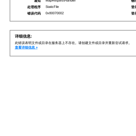
MapRequestHandler
通知
物
StaticFile
处理程序
登
0x80070002
错误代码
登
详细信息:
此错误表明文件或目录在服务器上不存在。请创建文件或目录并重新尝试请求。
查看详细信息 »