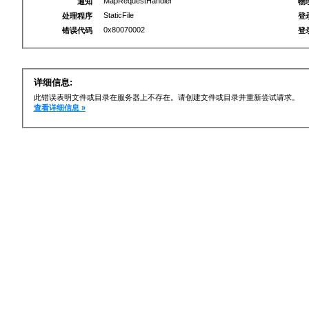
MapRequestHandler
通知
物
StaticFile
处理程序
登
0x80070002
错误代码
登
详细信息:
此错误表明文件或目录在服务器上不存在。请创建文件或目录并重新尝试请求。
查看详细信息 »