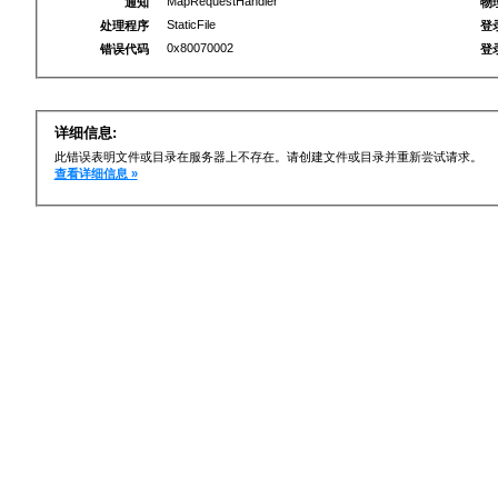
MapRequestHandler
通知
物
StaticFile
处理程序
登
0x80070002
错误代码
登
详细信息:
此错误表明文件或目录在服务器上不存在。请创建文件或目录并重新尝试请求。
查看详细信息 »