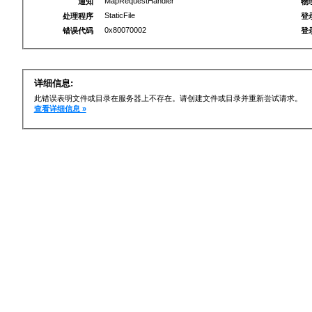
MapRequestHandler
通知
物
StaticFile
处理程序
登
0x80070002
错误代码
登
详细信息:
此错误表明文件或目录在服务器上不存在。请创建文件或目录并重新尝试请求。
查看详细信息 »