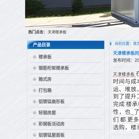
热门点击：
天津楼承板
当前位置：
首
产品目录
天津楼承板的
楼承板
发布时间：2016
钢筋桁架楼承板
天津楼承板
箱式房
时间与成
运、堆放
打包箱
到了提升
铝镁锰扇形板
完成
楼承
性，也_
轻钢房屋
们
都
更多
彩钢板活动房
选购，楼
铝镁锰屋面板