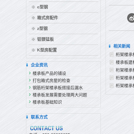
c型钢
箱式房配件
z型钢
铝镁锰板
相关新闻
K型房配置
桁架楼承
楼承板建
企业资讯
桁架楼承
楼承板产品的铺设
桁架楼承
打包箱式房屋的检查
桁架楼承
钢筋桁架楼承板搭接后漏水
楼承板发展需要处理两大问题
楼承板基础知识
联系方式