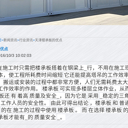
页>
新闻资讯
>
行业资讯
>
天津楼承板的优点
优点
/10/3 10:02:03
在施工时只需把楼承板搭着在钢梁上_行，不用在施工
本，使工程所耗费时间缩短
它还能提高塔吊的工作效
、搬运或安装的过程中都非常方便，人们无需耗费太大
工作效率的作用。
楼承板
可实现多楼层立体作业，从
板还
有
着高
质量及安全_，因为它是
采用
_稳定的三
了工作人员的安全性。
由此可得出结论
，楼承板
和
普
的在
施工的过程中使用
楼承板
。
而
在选择
楼承板
承板才能有_的
质量安全
_。