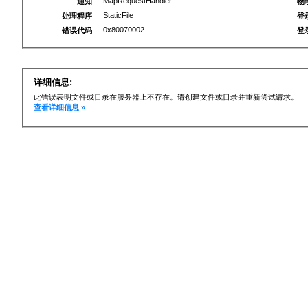
MapRequestHandler
通知
物
StaticFile
处理程序
登
0x80070002
错误代码
登
详细信息:
此错误表明文件或目录在服务器上不存在。请创建文件或目录并重新尝试请求。
查看详细信息 »